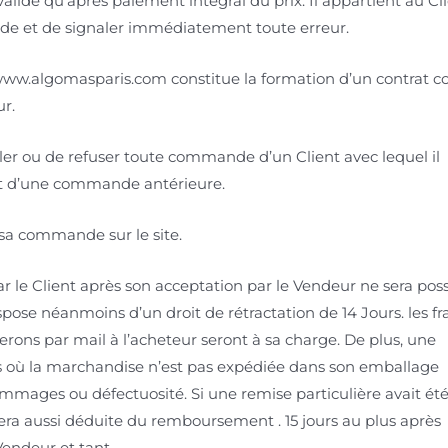
lide qu’après paiement intégral du prix. Il appartient au Cl
nde et de signaler immédiatement toute erreur.
ww.algomasparis.com constitue la formation d’un contrat c
ur.
uler ou de refuser toute commande d’un Client avec lequel il
ment d’une commande antérieure.
e sa commande sur le site.
le Client après son acceptation par le Vendeur ne sera poss
pose néanmoins d’un droit de rétractation de 14 Jours. les fra
erons par mail à l’acheteur seront à sa charge. De plus, une
as où la marchandise n’est pas expédiée dans son emballage
dommages ou défectuosité. Si une remise particulière avait ét
era aussi déduite du remboursement . 15 jours au plus après
endeur et tant