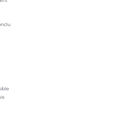
ient
onclu
ible
is
é