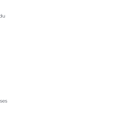
 du
 ses
s