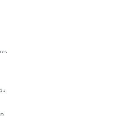
res
 du
es